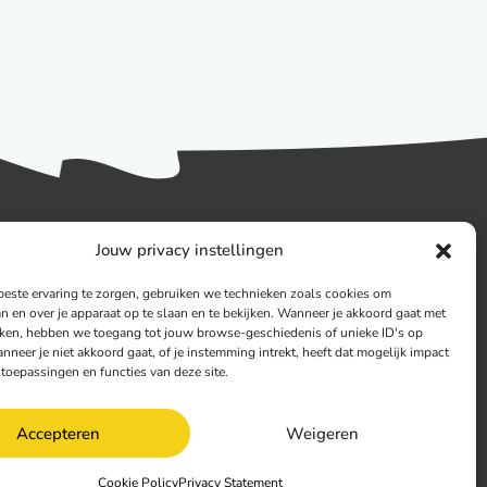
Enablemi
Jouw privacy instellingen
Groningen
este ervaring te zorgen, gebruiken we technieken zoals cookies om
Zernikepark 12
an en over je apparaat op te slaan en te bekijken. Wanneer je akkoord gaat met
9747 AN Groningen
ken, hebben we toegang tot jouw browse-geschiedenis of unieke ID's op
nneer je niet akkoord gaat, of je instemming intrekt, heeft dat mogelijk impact
Eindhoven
oepassingen en functies van deze site.
Horsten 1
5612 AX Eindhoven
Accepteren
Weigeren
Cookie Policy
Privacy Statement