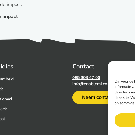
 de impact.
e impact
idies
Contact
085 303 47 00
amheid
Om voor de b
info@enablemi.com
informatie v
ie
deze technie
Neem contact op
deze site. Wa
tionaal
op sommige t
zoek
aal