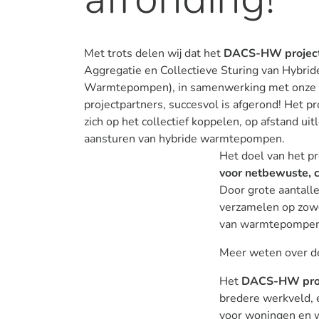
Met trots delen wij dat het
DACS-HW projec
Aggregatie en Collectieve Sturing van Hybrid
Warmtepompen), in samenwerking met onze
projectpartners, succesvol is afgerond! Het pro
zich op het collectief koppelen, op afstand uit
aansturen van hybride warmtepompen.
Het doel van het p
voor netbewuste, 
Door grote aantall
verzamelen op zowe
van warmtepompen 
Meer weten over d
Het
DACS-HW
pro
bredere werkveld, e
voor woningen en w