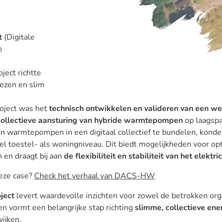
t
(Digitale
e
ject richtte
lezen en slim
roject was het
technisch ontwikkelen en valideren van een we
collectieve aansturing van hybride warmtepompen
op laagspa
en warmtepompen in een digitaal collectief te bundelen, konde
l toestel- als woningniveau. Dit biedt mogelijkheden voor opt
en draagt bij aan
de flexibiliteit en stabiliteit van het elektric
eze case?
Check het verhaal van DACS-HW
ject
levert waardevolle inzichten voor zowel de betrokken orga
n vormt een belangrijke stap richting
slimme, collectieve en
ijken.