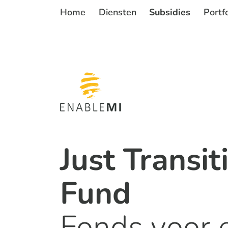
Skip to content
Home
Diensten
Subsidies
Portfo
Just Transit
Fund
Fonds voor 