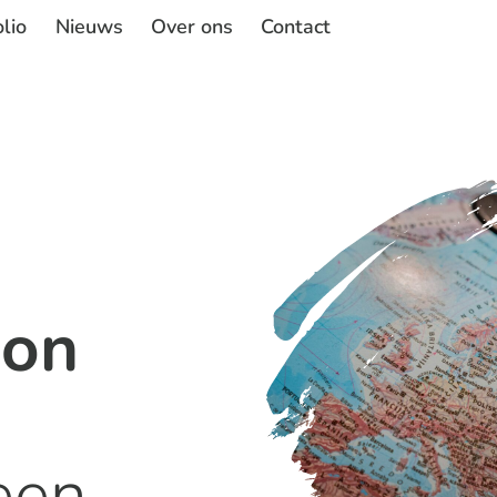
lio
Nieuws
Over ons
Contact
ion
een