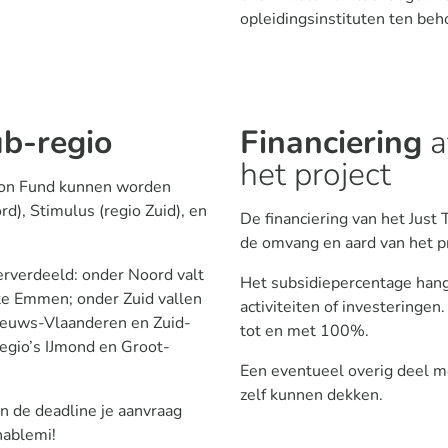
opleidingsinstituten ten beh
ub-regio
Financiering
a
het project
tion Fund kunnen worden
rd), Stimulus (regio Zuid), en
De financiering van het Just 
de omvang en aard van het pr
derverdeeld: onder Noord valt
Het subsidiepercentage hangt
e Emmen; onder Zuid vallen
activiteiten of investeringe
eeuws-Vlaanderen en Zuid-
tot en met 100%.
egio’s IJmond en Groot-
Een eventueel overig deel moe
zelf kunnen dekken.
n de deadline je aanvraag
nablemi!