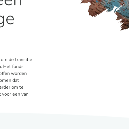
ge
 om de transitie
n. Het fonds
roffen worden
komen dat
verder om te
t voor een van