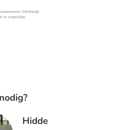
g herschreven. Dat brengt
l zo zorgvuldig.
nodig?
Hidde